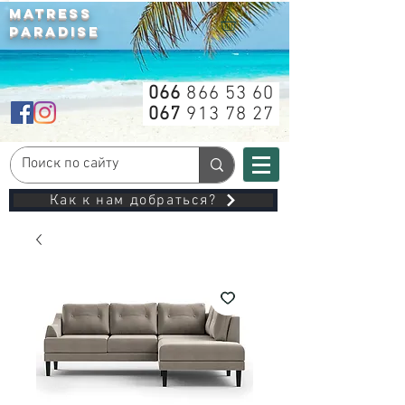
MATRESS
PARADISE
066
866 53 60
067
913 78 27
Как к нам добраться?