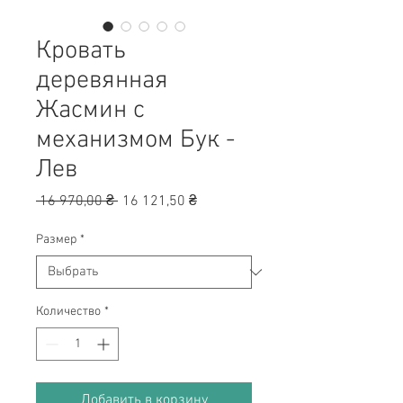
Кровать
деревянная
Жасмин с
механизмом Бук -
Лев
Обычная
Спеццена
 16 970,00 ₴ 
16 121,50 ₴
цена
Размер
*
Количество
*
Добавить в корзину