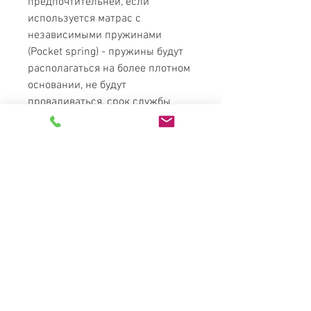
предпочтительней, если
используется матрас с
независимыми пружинами
(Pocket spring) - пружины будут
располагаться на более плотном
основании, не будут
проваливаться, срок службы
матраса значительно
увеличится.
Характеристики
Материал
Бук (щит)
Покрытие
Лак (Италия)
Основа под
Ортопедические
MATRESS
матрас
буковые ламели
PARADISE