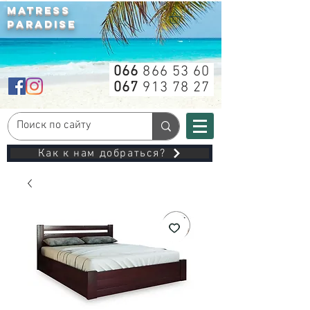
MATRESS
PARADISE
066
866 53 60
067
913 78 27
Как к нам добраться?