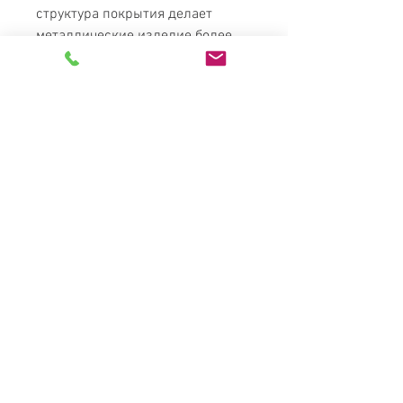
структура покрытия делает
металлические изделие более
приятным на ощупь, мягким и
нежным на вид..
Стоимость змеиной кожи в
любом цвете в кроватях "Металл-
Дизайн" по цене золота.
Дополнительная
опция:
подкатной ящик из ДСП.
Размер ящика (ДхШхВ): 180 см х
50 см х 25 см с колесиками.
Поставляется в разобранном
виде.
Возможные цвета: яблоня,
бежевый, белый, черный.