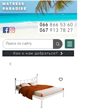
MATRESS
PARADISE
066
866 53 60
067
913 78 27
Как к нам добраться?