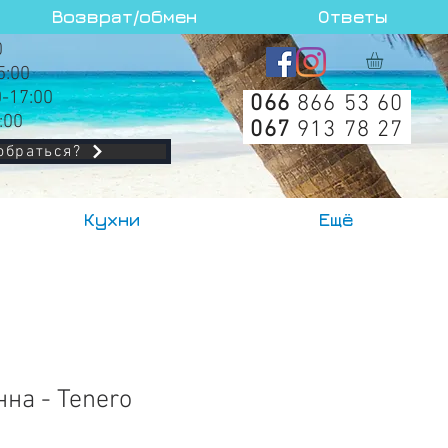
Возврат/обмен
Ответы
0
5:00
0-17:00
066
866 53 60
:00
067
913 78 27
обраться?
Кухни
Ещё
на - Tenero