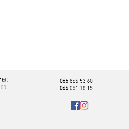
 покрытия металла:
ты:
066
866 53 60
:00
066
051 18 15
0