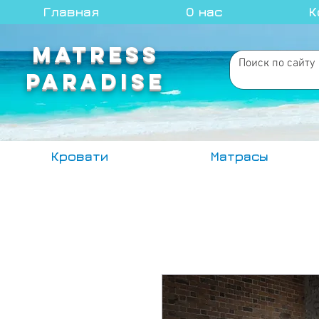
Главная
О нас
К
MATRESS
PARADISE
Кровати
Матрасы