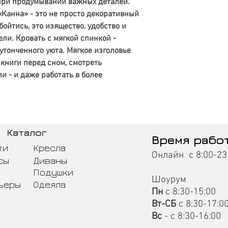
 при продумывании важных деталей.
Метал трубки ДВП
«Канна» - это не просто декоративный
Буковая ламель
бойтись, это изящество, удобство и
Учащ метал трубки
А также разные цвета
ли. Кровать с мягкой спинкой -
беж
тонченного уюта. Мягкое изголовье
черный/бархат
 книги перед сном, смотреть
черный глянец
ли - и даже работать в более
белый
коричневый
белый/бархат
белое/серебро
черная/медь
Каталог
черное/золото
Время рабо
черное/серебро
ти
Кресла
Онлайн с 8:00-23
бордо
сы
Диваны
серый
Подушки
сиреневый
Шоурум
ьеры
Одеяла
зеленый
Пн
с 8:30-15:00
желтый
Вт-СБ
с 8:30-17:0
синий
Вс
- с 8:30-16:00
золото