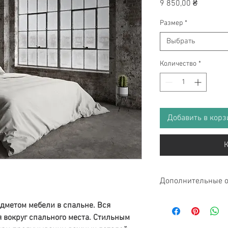
Цена
9 850,00 ₴
Размер
*
Выбрать
Количество
*
Добавить в корз
К
Дополнительные 
Обратите внимание, 
дметом мебели в спальне. Вся
под каркас:
 вокруг спального места. Стильным
Метал трубки