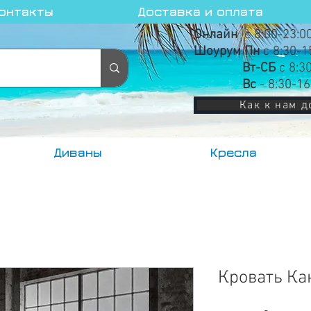
онтакты
Доставка и оплата
Онлайн
с 8:00-23:0
Шоурум Пн
с 8:30-1
Вт-СБ
с 8:3
Вс
- 8:30-16
Как к нам д
Диваны
Кресла
Кровать Кан