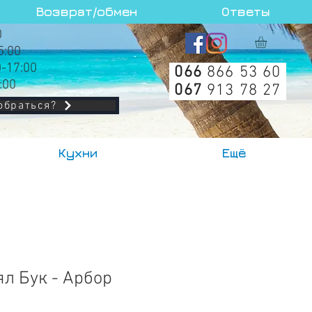
Возврат/обмен
Ответы
0
5:00
0-17:00
066
866 53 60
:00
067
913 78 27
обраться?
Кухни
Ещё
ял Бук - Арбор