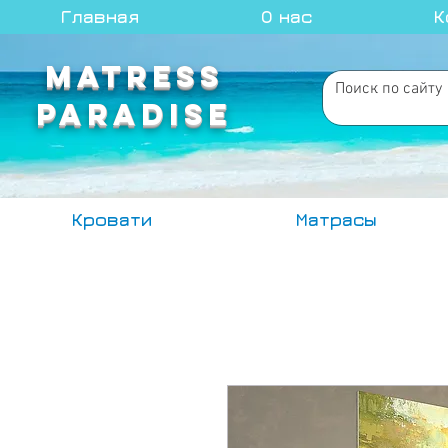
Главная
О нас
К
MATRESS
PARADISE
Кровати
Матрасы