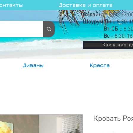
онтакты
Доставка и оплата
Онлайн
с 8:00-23:0
Шоурум Пн
с 8:30-1
Вт-СБ
с 8:3
Вс
- 8:30-16
Как к нам д
Диваны
Кресла
Кровать Ро