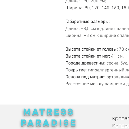
Длина: 190, 200 см;
Ширина: 90, 120, 140, 160, 180
Габаритные размеры:
Длина: +8,5 см к длине спальн
ширина: +8 см к ширине спаль
Высота стойки от головы:
73 с
Высота стойки от ног:
41 см.
Порода древесины:
сосна, бук.
Покрытие:
гипоаллергенный ла
Основа под матрас:
ортопедиче
Расстояние между ламелями до
MATRESS
Крова
PARADISE
Матра