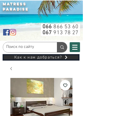
MATRESS
PARADISE
066
866 53 60
067
913 78 27
Как к нам добраться?