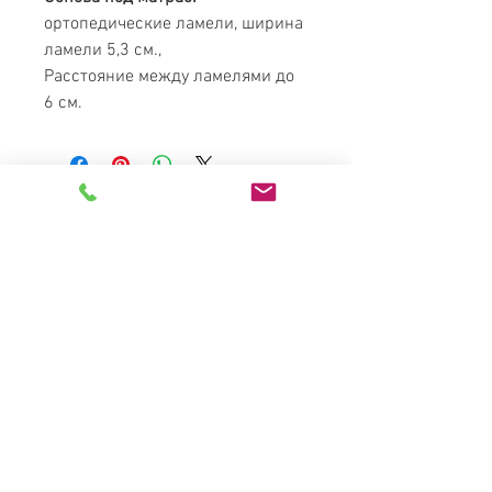
ортопедические ламели, ширина
ламели 5,3 см.,
Расстояние между ламелями до
6 см.
MATRESS
PARADISE
Лучшая мебель в Украине по
доступным ценам
Каталог
Кровати
Диваны
Матрасы
Интерьеры