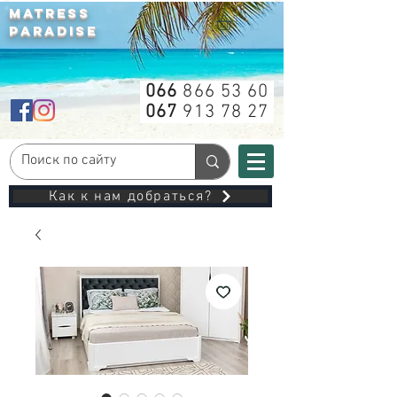
MATRESS
PARADISE
066
866 53 60
067
913 78 27
Как к нам добраться?