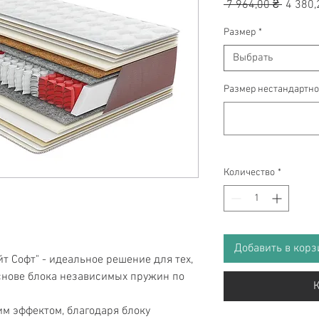
Обычн
 7 964,00 ₴ 
4 380,
цена
Размер
*
Выбрать
Размер нестандартно
Количество
*
Добавить в корз
т Софт" - идеальное решение для тех,
снове блока независимых пружин по
К
м эффектом, благодаря блоку