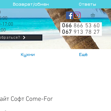
Возврат/обмен
Ответы
0
5:00
0-17:00
066
866 53 60
:00
067
913 78 27
обраться?
Кухни
Ещё
айт Софт Come-For