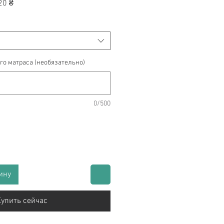
ая
Спеццена
20 ₴
го матраса (необязательно)
0/500
ину
упить сейчас