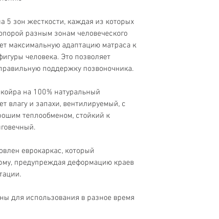
Двусторонний
5 зон жесткости, каждая из которых
Стойкая к пылевом
клещу ткань
опорой разным зонам человеческого
ает максимальную адаптацию матраса к
Эффект «Зима/Лето
игуры человека. Это позволяет
 правильную поддержку позвоночника.
Разносторонняя
жесткость
койра на 100% натуральный
т влагу и запахи, вентилируемый, с
Еврокаркас
орошим теплообменом, стойкий к
Чехол трикотаж
лговечный.
Кокосовая койра
влен еврокаркас, который
рму, предупреждая деформацию краев
5 зон жесткости
тации.
ны для использования в разное время