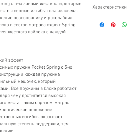
ring с 5-ю зонами жесткости, которые
Характеристики
естественные изгибы тела человека,
жение позвоночнику и расслабляя
Тип
ка в состав матраса входят Spring
слоя жесткого войлока с каждой
Жесткость
Нагрузка
Высота матраса
кий эффект
имых пружин Pocket Spring с 5-ю
Гарантия
конструкции каждая пружина
тильный мешочек, который
Бренд
ами. Все пружины в блоке работают
одаря чему достигается высокая
Ортопедический э
го места. Таким образом, матрас
Анатомический эф
иологическое положение
ественных изгибов, оказывает
Экологически чист
мальную степень поддержки, тем
влению