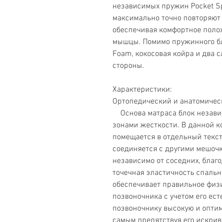
независимых пружин Pocket Sp
максимально точно повторяют 
обеспечивая комфортное поло
мышцы. Помимо пружинного бло
Foam, кокосовая койра и два 
стороны.
Характеристики:
Ортопедический и анатомичес
Основа матраса блок независ
зонами жесткости. В данной 
помещается в отдельный текс
соединяется с другими мешочк
независимо от соседних, благ
точечная эластичность спально
обеспечивает правильное физ
позвоночника с учетом его ест
позвоночнику высокую и опти
самым препятствуя его искри