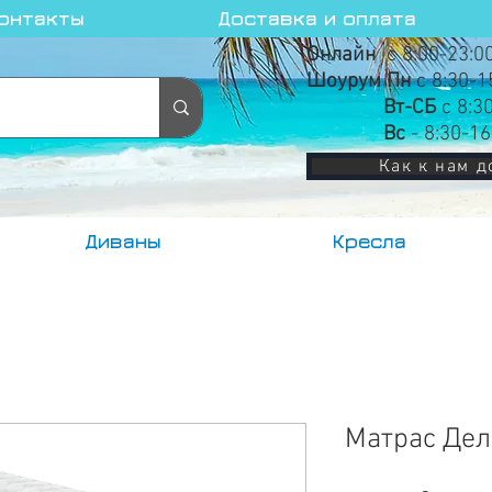
онтакты
Доставка и оплата
Онлайн
с 8:00-23:0
Шоурум Пн
с 8:30-1
Вт-СБ
с 8:3
Вс
- 8:30-16
Как к нам д
Диваны
Кресла
Матрас Дел