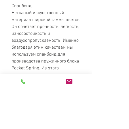
Спанбонд
Нетканый искусственный
материал широкой гаммы цветов.
Он сочетает прочность, легкость,
износостойкость и
воздухопропускаемость. Именно
благодаря этим качествам мы
используем спанбонд для
производства пружинного блока
Pocket Spring. Из этого
материала пошиты
индивидуальные чехлы, которые
защищают пружины и
обеспечивают главную
особенность Pocket Spring –
равномерное распределение
нагрузки на спину. Спанбонд
обладает хорошей