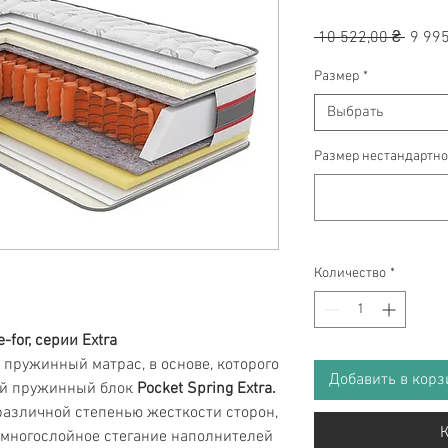
Обыч
 10 522,00 ₴ 
9 995
цена
Размер
*
Выбрать
Размер нестандартно
Количество
*
for, серии Extra
 пружинный матрас, в основе, которого
Добавить в корз
ый пружинный блок
Pocket Spring Extra.
различной степенью жесткости сторон,
К
 многослойное стегание наполнителей