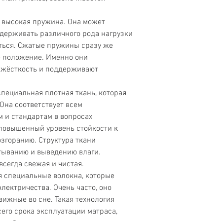
Экологически чист
 высокая пружина. Она может
Двусторонний
держивать различного рода нагрузки
ться. Сжатые пружины сразу же
Циркуляция воздух
 положение. Именно они
 жёсткость и поддерживают
Гипоаллергенный
Разносторонняя
специальная плотная ткань, которая
жесткость
Она соответствует всем
 и стандартам в вопросах
Еврокаркас
 повышенный уровень стойкости к
возгоранию. Структура ткани
Чехол трикотаж
тыванию и выведению влаги.
Натуральный латек
всегда свежая и чистая.
ся специальные волокна, которые
Усиленный пружи
электричества. Очень часто, оно
блок Pocket Spring
вижные во сне. Такая технология
его срока эксплуатации матраса,
Эффект памяти