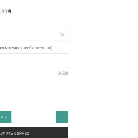
ная
Спеццена
,90 ₴
го матраса (необязательно)
0/500
ину
упить сейчас