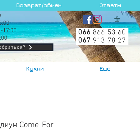
Возврат/обмен
Ответы
0
5:00
0-17:00
066
866 53 60
:00
067
913 78 27
обраться?
Кухни
Ещё
диум Come-For