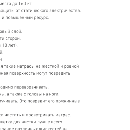
место до 160 кг
защиты от статического электричества.
и и повышенный ресурс.
овый слой.
ти сторон.
10 лет).
й.
и
я такие матрасы на жёсткой и ровной
вная поверхность могут повредить
одимо переворачивать.
ы, а также с головы на ноги.
ручивать. Это повредит его пружинные
и чистить и проветривать матрас.
щётку для чистки лучше всего.
адание различных жидкостей на