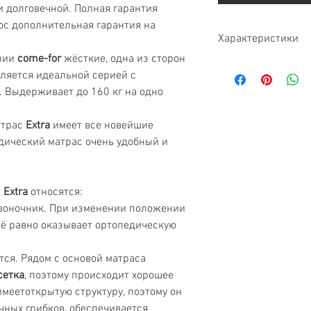
и долговечной. Полная гарантия
люс дополнительная гарантия на
Характеристики
нии
come-for
жёсткие, одна из сторон
Тип
вляется идеальной серией с
. Выдерживает до 160 кг на одно
Жесткость
атрас
Extra
имеет все новейшие
Нагрузка
дический матрас очень удобный и
Высота матраса
Гарантия
и
Extra
относятся:
воночник. При изменении положении
сё равно оказывает ортопедическую
Бренд
тся. Рядом с основой матраса
Ортопедический э
сетка
, поэтому происходит хорошее
меетоткрытую структуру, поэтому он
Анатомический эф
ных грибков, обеспечивается