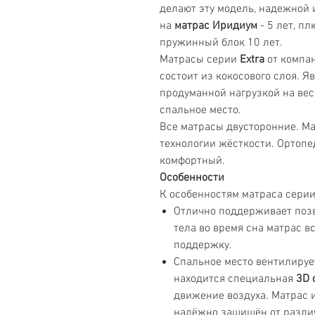
делают эту модель, надежной 
на
матрас Иридиум
- 5 лет, п
пружинный блок 10 лет.
Матрасы серии
Extra
от компа
состоит из кокосового слоя. Я
продуманной нагрузкой на вес
спальное место.
Все матрасы двусторонние. М
технологии жёсткости. Ортопе
комфортный.
Особенности
К особенностям матраса сери
Отлично поддерживает поз
тела во время сна матрас в
поддержку.
Спальное место вентилируе
находится специальная
3D 
движение воздуха. Матрас и
надёжно защищён от различ