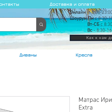
онтакты
Доставка и оплата
Онлайн
с 8:00-23:0
Шоурум Пн
с 8:30-1
Вт-СБ
с 8:3
Вс
- 8:30-16
Как к нам д
Диваны
Кресла
Матрас Ири
Extra