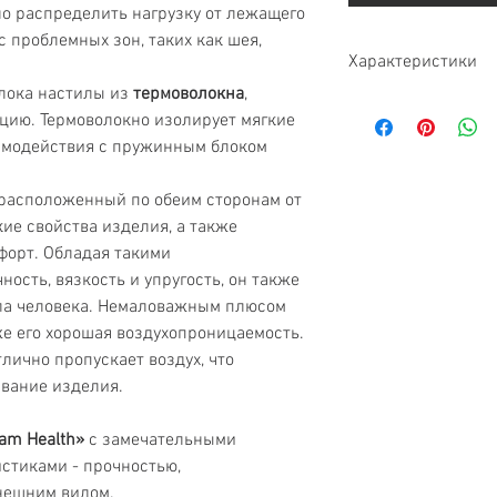
о распределить нагрузку от лежащего
 проблемных зон, таких как шея,
Характеристики
блока настилы из
термоволокна
,
Тип
ию. Термоволокно изолирует мягкие
имодействия с пружинным блоком
Жесткость
 расположенный по обеим сторонам от
Нагрузка
кие свойства изделия, а также
мфорт. Обладая такими
Высота матраса
ность, вязкость и упругость, он также
Гарантия
ла человека. Немаловажным плюсом
же его хорошая воздухопроницаемость.
Бренд
тлично пропускает воздух, что
ивание изделия.
Ортопедический э
am Health»
с замечательными
Экологически чист
стиками - прочностью,
Двусторонний
нешним видом.