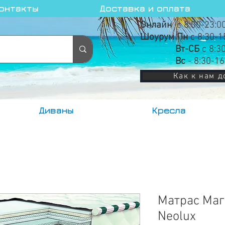
онтакты
Доставка и оплата
Онлайн
с 8:00-23:0
Шоурум Пн
с 8:30-1
Вт-СБ
с 8:3
Вс
- 8:30-16
Как к нам д
Диваны
Кресла
Матрас Маг
Neolux