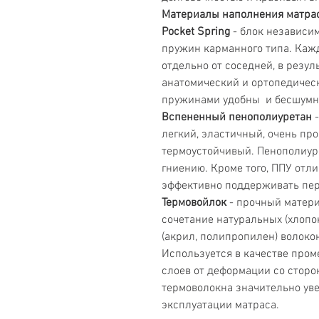
Материалы наполнения матра
Pocket Spring
- блок независим
пружин карманного типа. Каж
отдельно от соседней, в резу
анатомический и ортопедичес
пружинами удобны и бесшумн
Вспененный пенополиуретан
-
легкий, эластичный, очень пр
термоустойчивый. Пенополиуре
гниению. Кроме того, ППУ отли
эффективно поддерживать пер
Термовойлок
- прочный матери
сочетание натуральных (хлопок
(акрил, полипропилен) волоко
Используется в качестве пром
слоев от деформации со стор
термоволокна значительно уве
эксплуатации матраса.