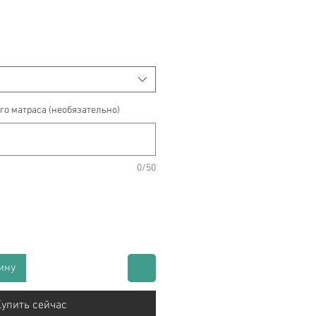
го матраса (необязательно)
0/50
ину
упить сейчас