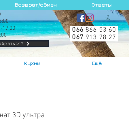
Возврат/обмен
Ответы
0
5:00
0-17:00
066
866 53 60
:00
067
913 78 27
обраться?
Кухни
Ещё
нат 3D ультра