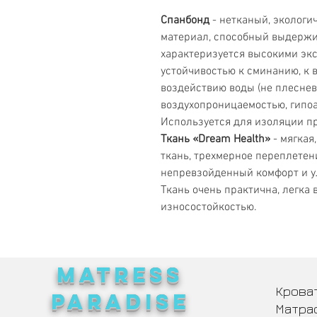
Спанбонд
- нетканый, экологи
материал, способный выдержи
характеризуется высокими эк
устойчивостью к сминанию, к 
воздействию воды (не плесневе
воздухопроницаемостью, гипо
Используется для изоляции п
Ткань «Dream Health»
- мягкая
ткань, трехмерное переплетен
непревзойденный комфорт и у
Ткань очень практична, легка 
износостойкостью.
MATRESS
Крова
PARADISE
Матра