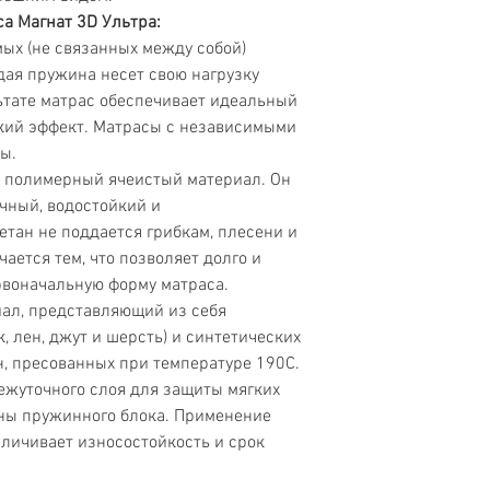
са
Магнат 3D Ультра:
Стойкая к пылевом
ых (не связанных между собой)
клещу ткань
дая пружина несет свою нагрузку
льтате матрас обеспечивает идеальный
Симметричная
кий эффект. Матрасы с независимыми
жесткость
ы.
Еврокаркас
 полимерный ячеистый материал. Он
очный, водостойкий и
тан не поддается грибкам, плесени и
чается тем, что позволяет долго и
воначальную форму матраса.
ал, представляющий из себя
, лен, джут и шерсть) и синтетических
н, пресованных при температуре 190С.
ежуточного слоя для защиты мягких
оны пружинного блока. Применение
личивает износостойкость и срок