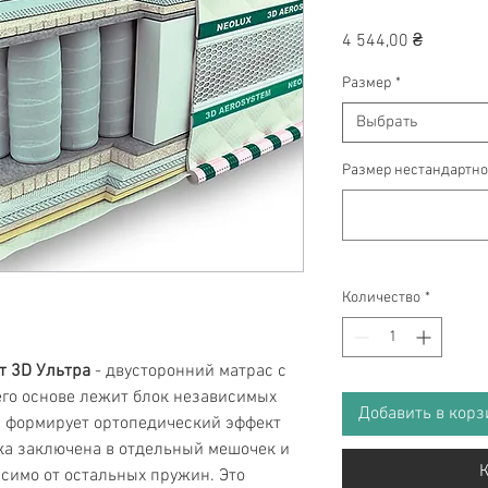
Цена
4 544,00 ₴
Размер
*
Выбрать
Размер нестандартно
Количество
*
т 3D Ультра
- двусторонний матрас с
его основе лежит блок независимых
Добавить в корз
й формирует ортопедический эффект
ка заключена в отдельный мешочек и
К
симо от остальных пружин. Это