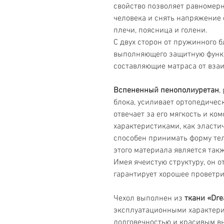
свойство позволяет равномерн
человека и снять напряжение с
плечи, поясница и голени.
С двух сторон от пружинного 
выполняющего защитную функц
составляющие матраса от вза
Вспененный пенополиуретан
,
блока, усиливает ортопедичес
отвечает за его мягкость и ко
характеристиками, как эластич
способен принимать форму те
этого материала является так
Имея ячеистую структуру, он о
гарантирует хорошее проветр
Чехол выполнен из
ткани «Dre
эксплуатационными характери
долговечностью и красивым в