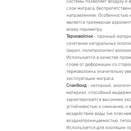
системы позволяет воздуху и 
слои матраса, беспрепятственн
направлениях. Особенностью 
является трехмерная аэролент
всему периметру.
Термовойлок
- прочный матери
сочетание натуральных (хлопок
(акрил, полипропилен) волоко
Используется в качестве пром
слоев от деформации со стор
термоволокна значительно уве
эксплуатации матраса.
Спанбонд
- нетканый, экологи
материал, способный выдержи
характеризуется высокими эк
устойчивостью к сминанию, к 
воздействию воды (не плесневе
воздухопроницаемостью, гипо
Используется для изоляции п