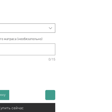
го матраса (необязательно)
0/15
ину
упить сейчас