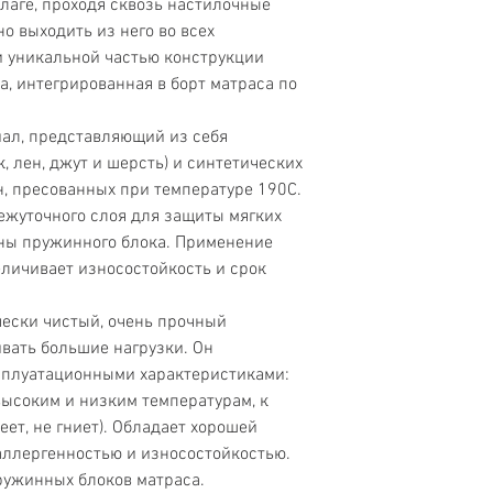
влаге, проходя сквозь настилочные
о выходить из него во всех
и уникальной частью конструкции
а, интегрированная в борт матраса по
ал, представляющий из себя
, лен, джут и шерсть) и синтетических
н, пресованных при температуре 190С.
ежуточного слоя для защиты мягких
оны пружинного блока. Применение
личивает износостойкость и срок
чески чистый, очень прочный
вать большие нагрузки. Он
сплуатационными характеристиками:
высоким и низким температурам, к
ет, не гниет). Обладает хорошей
аллергенностью и износостойкостью.
ружинных блоков матраса.