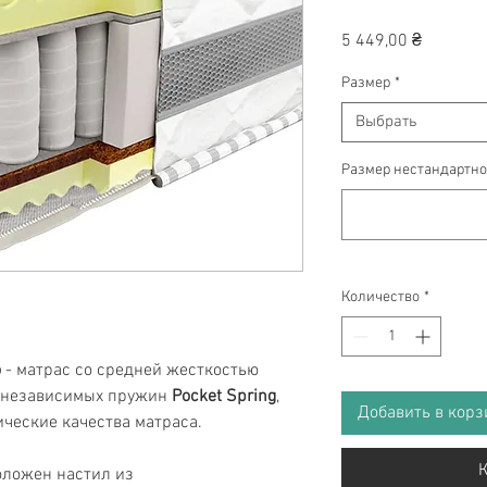
Цена
5 449,00 ₴
Размер
*
Выбрать
Размер нестандартно
Количество
*
о
- матрас со средней жесткостью
ок независимых пружин
Pocket Spring
,
Добавить в корз
ческие качества матраса.
К
оложен настил из