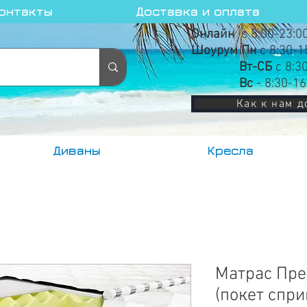
онтакты
Доставка и оплата
Онлайн
с 8:00-23:0
Шоурум Пн
с 8:30-1
Вт-СБ
с 8:3
Вс
- 8:30-16
Как к нам д
Диваны
Кресла
Матрас Пре
(покет спри