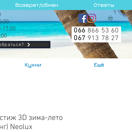
Возврат/обмен
Ответы
0
5:00
0-17:00
066
866 53 60
:00
067
913 78 27
обраться?
Кухни
Ещё
стиж 3D зима-лето
нг) Neolux