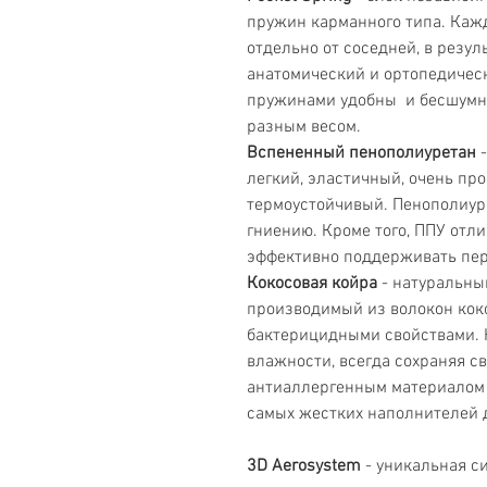
пружин карманного типа. Каж
отдельно от соседней, в резу
анатомический и ортопедичес
пружинами удобны и бесшумны
разным весом.
Вспененный пенополиуретан
-
легкий, эластичный, очень пр
термоустойчивый. Пенополиуре
гниению. Кроме того, ППУ отли
эффективно поддерживать пер
Кокосовая койра
- натуральны
производимый из волокон коко
бактерицидными свойствами. К
влажности, всегда сохраняя св
антиаллергенным материалом и
самых жестких наполнителей 
3D Aerosystem
- уникальная с