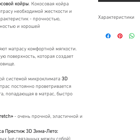
осовой койры
. Кокосовая койра
атрасу необходимой жесткости и
Характеристики
рактеристик - прочностью,
нностью и хорошей
Тип
Жесткость
ют матрасу комфортной мягкости.
ю поверхность, которая создает
Нагрузка
ловище.
Высота матраса
ой системой микроклимата
3D
Гарантия
атрас постоянно проветривается
га, попадающая в матрас, быстро
Бренд
Ортопедический э
retch»
- очень прочной, эластичной и
Анатомический эф
са
Престиж 3D Зима-Лето:
Экологически чист
ых (не связанных между собой)