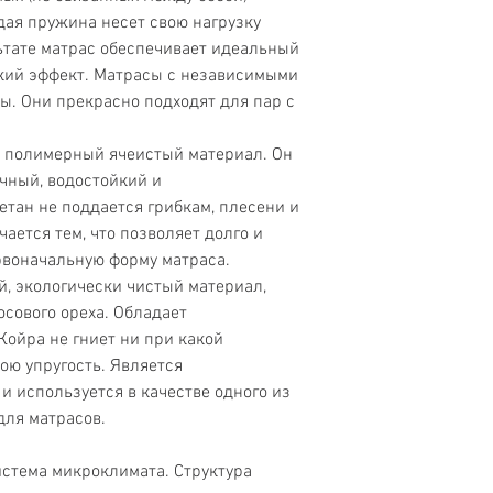
дая пружина несет свою нагрузку
Двусторонний
льтате матрас обеспечивает идеальный
кий эффект. Матрасы с независимыми
Стойкая к пылевом
. Они прекрасно подходят для пар с
клещу ткань
 полимерный ячеистый материал. Он
Эффект «Зима/Лето
очный, водостойкий и
Циркуляция воздух
тан не поддается грибкам, плесени и
чается тем, что позволяет долго и
Разносторонняя
воначальную форму матраса.
жесткость
й, экологически чистый материал,
сового ореха. Обладает
Кокосовая койра
ойра не гниет ни при какой
ою упругость. Является
 используется в качестве одного из
для матрасов.
истема микроклимата. Структура