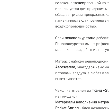
волокон
латексированной кок
используется для придания м
обладает рядом прекрасных ха
гигиеничностью, гипоаллерге
воздухопроводимостью.
Слои
пенополиуретана
добавля
Пенополиуретан имеет рифлену
массажное воздействие на ту
Матрас снабжен революционн
Aerosystem
, благодаря чему м
потоками воздуха, а любая вла
выветривается.
Чехол изготовлен из
ткани «St
не мнущейся.
Материалы наполнения матра
Pocket Spring
- блок независим