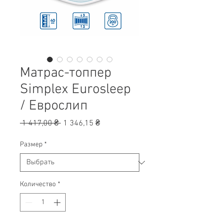
Матрас-топпер
Simplex Eurosleep
/ Еврослип
Обычная
Спеццена
 1 417,00 ₴ 
1 346,15 ₴
цена
Размер
*
Количество
*