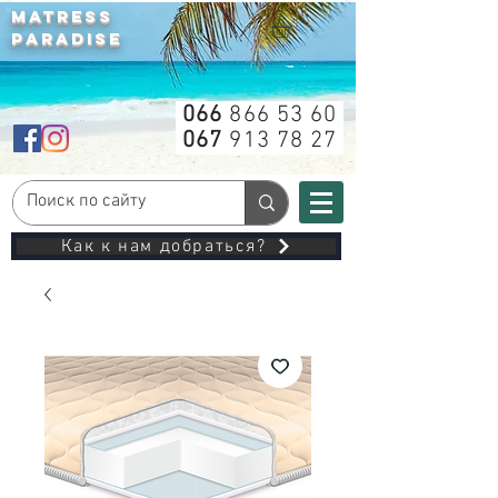
MATRESS
PARADISE
066
866 53 60
067
913 78 27
Как к нам добраться?