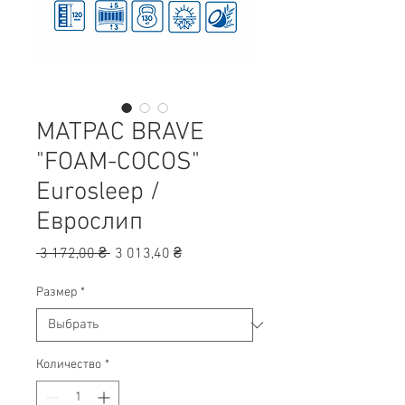
МАТРАС BRAVE
"FOAM-COCOS"
Eurosleep /
Еврослип
Обычная
Спеццена
 3 172,00 ₴ 
3 013,40 ₴
цена
Размер
*
Количество
*