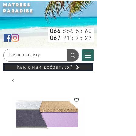
MATRESS
PARADISE
066
866 53 60
067
913 78 27
Как к нам добраться?