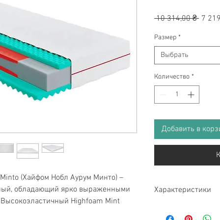
Обыч
 10 314,00 ₴ 
7 219
цена
Размер
*
Выбрать
Количество
*
Добавить в корз
К
Minto (Хайфом Нобл Аурум Минто) –
ный, обладающий ярко выраженными
Характеристики
 Высокоэластичный Highfoam Mint
Коллекция-Aurum
Особенности-гипо