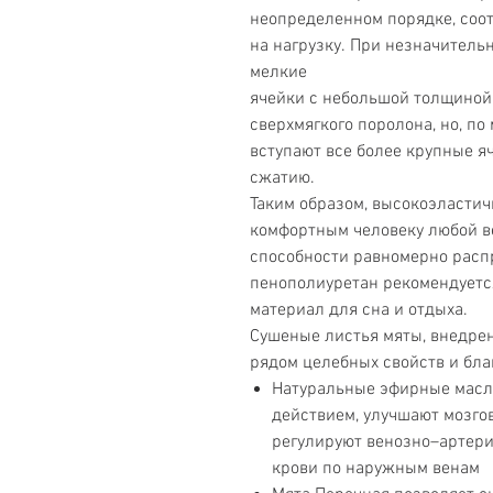
неопределенном порядке, соо
на нагрузку. При незначительн
мелкие
ячейки с небольшой толщиной 
сверхмягкого поролона, но, по
вступают все более крупные 
сжатию.
Таким образом, высокоэласти
комфортным человеку любой в
способности равномерно расп
пенополиуретан рекомендуетс
материал для сна и отдыха.
Сушеные листья мяты, внедрен
рядом целебных свойств и бла
Натуральные эфирные мас
действием, улучшают мозго
регулируют венозно–артери
крови по наружным венам