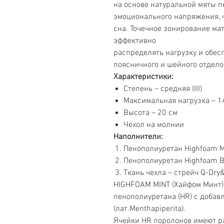
на основе натуральной мяты п
эмоционального напряжения, ч
сна. Точечное зонирование ма
эффективно
распределять нагрузку и обе
поясничного и шейного отдело
Характеристики:
Степень – средняя (III)
Максимальная нагрузка – 1
Высота – 20 см
Чехол на молнии
Наполнители:
Пенополиуретан Highfoam M
Пенополиуретан Highfoam B
Ткань чехла – стрейч Q-Dry&
HIGHFOAM MINT (Хайфом Минт)
пенополиуретана (HR) с добав
(лат.Menthapiperita).
Ячейки HR поролонов имеют р