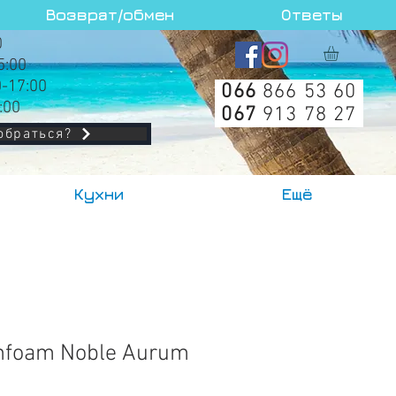
Возврат/обмен
Ответы
0
5:00
0-17:00
066
866 53 60
:00
067
913 78 27
обраться?
Кухни
Ещё
hfoam Noble Aurum