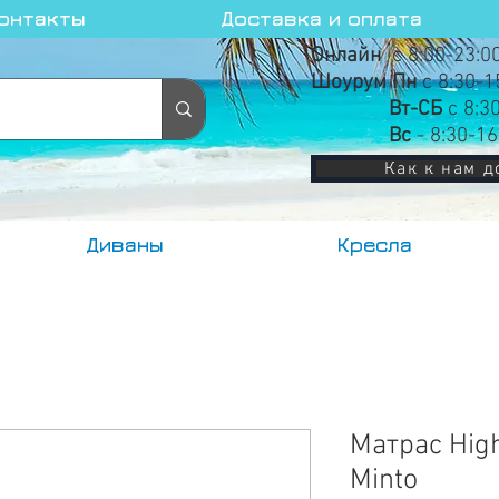
онтакты
Доставка и оплата
Онлайн
с 8:00-23:0
Шоурум Пн
с 8:30-1
Вт-СБ
с 8:3
Вс
- 8:30-16
Как к нам д
Диваны
Кресла
Матрас Hig
Minto