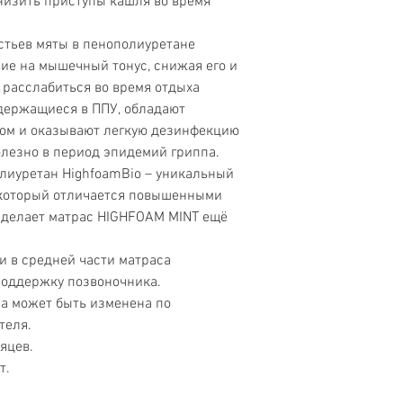
низить приступы кашля во время
тьев мяты в пенополиуретане
вие на мышечный тонус, снижая его и
 расслабиться во время отдыха
держащиеся в ППУ, обладают
ом и оказывают легкую дезинфекцию
олезно в период эпидемий гриппа.
лиуретан HighfoamBio – уникальный
 который отличается повышенными
 делает матрас HIGHFOAM MINT ещё
и в средней части матраса
оддержку позвоночника.
са может быть изменена по
теля.
яцев.
т.