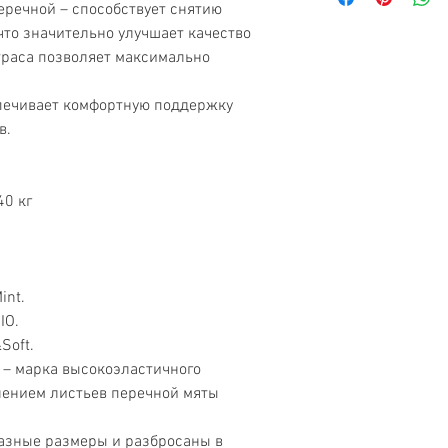
еречной – способствует снятию
зонированные; дл
то значительно улучшает качество
ароматизированны
траса позволяет максимально
Жёсткость-(III) Ср
Высота матраса-2
Гарантия-96 меся
спечивает комфортную поддержку
Максимальная наг
в.
Наполнители-Пена
Тип блока-Беспр
Тип матраса-Орто
40 кг
Форма-Односпаль
Чехол-Трикотаж с
молнии
Эффект зима\лето
int.
IO.
Soft.
 – марка высокоэластичного
лением листьев перечной мяты
азные размеры и разбросаны в