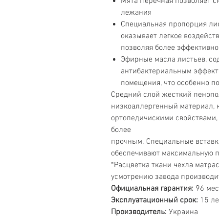
Мята Перечная позволяет с
лежания
Специальная пропорция лис
оказывает легкое воздейст
позволяя более эффективно
Эфирные масла листьев, со
антибактериальным эффект
помещения, что особенно п
Средний слой жесткий пенопо
низкоаллергенный материал,
ортопедичискими свойствами,
более
прочным. Специальные вставк
обеспечивают максимальную п
*Расцветка ткани чехла матра
усмотрению завода производи
Официальная гарантия:
96 мес
Эксплуатационный срок:
15 ле
Производитель:
Украина