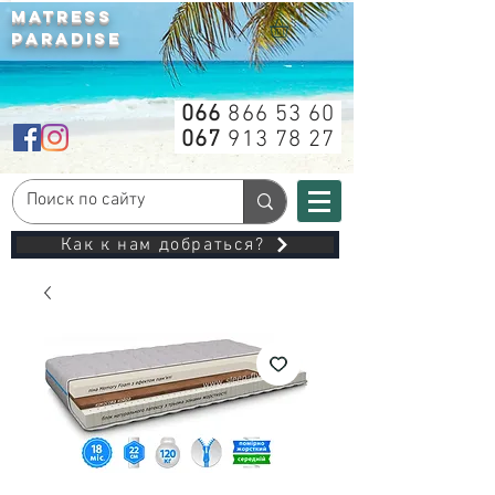
MATRESS
PARADISE
066
866 53 60
067
913 78 27
Как к нам добраться?