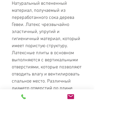
Натуральный вспененный
материал, получаемый из
переработанного сока дерева
Гевеи. Латекс чрезвычайно
эластичный, упругий и
гигиеничный материал, который
имеет пористую структуру.
Латексные плиты в основном
выполняются с вертикальными
отверстиями, которые позволяют
отводить влагу и вентилировать
спальное место. Различный
диаметр отверстий по длине
плиты используют для создания
зон упругости. Зонирование
производится с целью
распределения веса по площади
матраса и уменьшения давления
на отдельные части тела.