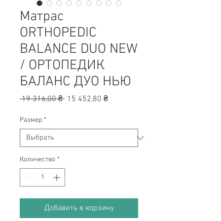
Матрас
ORTHOPEDIC
BALANCE DUO NEW
/ ОРТОПЕДИК
БАЛАНС ДУО НЬЮ
Обычная
Спеццена
 19 316,00 ₴ 
15 452,80 ₴
цена
Размер
*
Количество
*
Добавить в корзину