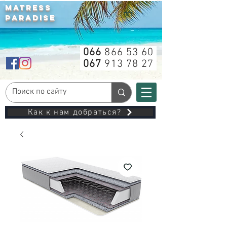
MATRESS
PARADISE
066
866 53 60
067
913 78 27
Как к нам добраться?