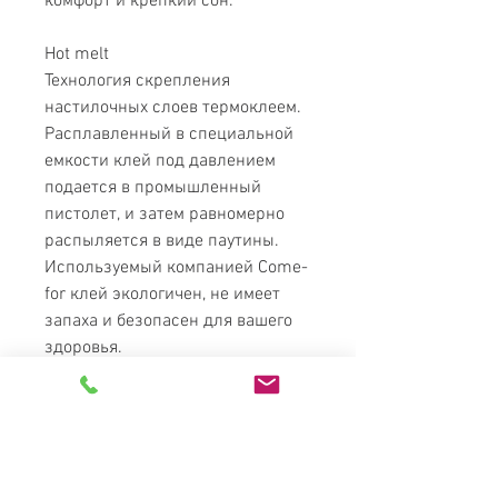
комфорт и крепкий сон.
Hot melt
Технология скрепления
настилочных слоев термоклеем.
Расплавленный в специальной
емкости клей под давлением
подается в промышленный
пистолет, и затем равномерно
распыляется в виде паутины.
Используемый компанией Come-
for клей экологичен, не имеет
запаха и безопасен для вашего
здоровья.
Микрофибра
Ткань, которая сочетает мягкость,
прочность и практичность. Она
гипоаллергенна, имеет