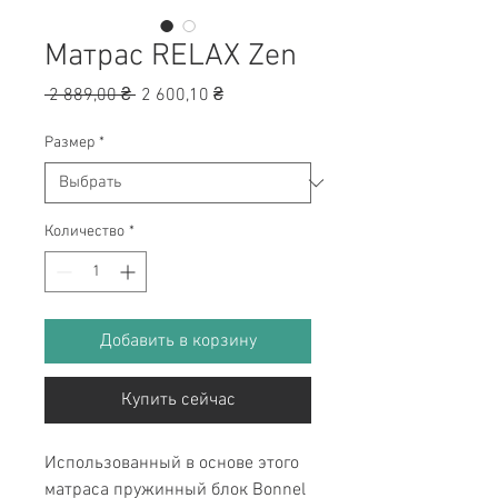
Матрас RELAX Zen
Обычная
Спеццена
 2 889,00 ₴ 
2 600,10 ₴
цена
Размер
*
Количество
*
Добавить в корзину
Купить сейчас
Использованный в основе этого
матраса пружинный блок Bonnel