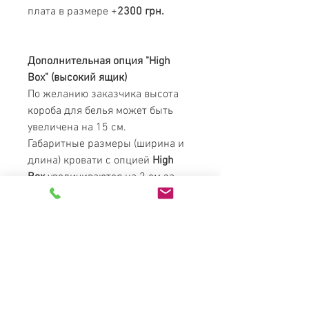
плата в размере +
2300 грн.
Дополнительная опция "High
Box" (высокий ящик)
По желанию заказчика высота
короба для белья может быть
увеличена на 15 см.
Габаритные размеры (ширина и
длина) кровати с опцией
High
Box
увеличиваются на 2 см за
счет утолщения изножья и
боковых царг.
При заказе любой модели
кровати с пометкой *
HB
(High Box
+15см) дополнительная плата в
размере
+3100 грн
.