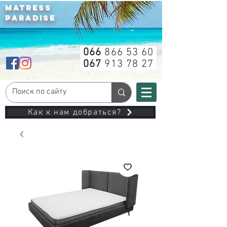
MATRESS
PARADISE
066
866 53 60
067
913 78 27
Как к нам добраться?