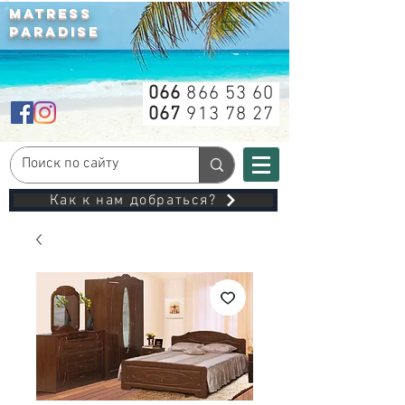
MATRESS
PARADISE
066
866 53 60
067
913 78 27
Как к нам добраться?