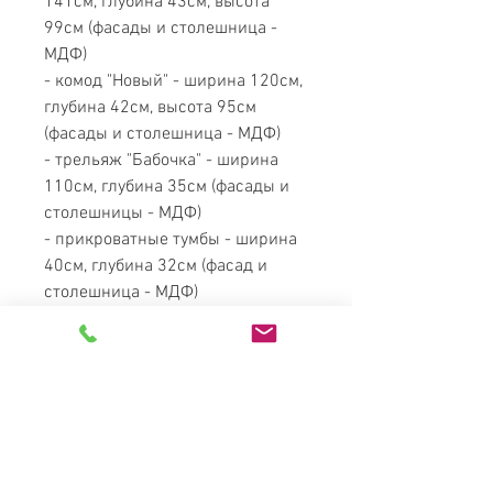
141см, глубина 43см, высота
99см (фасады и столешница -
МДФ)
- комод "Новый" - ширина 120см,
глубина 42см, высота 95см
(фасады и столешница - МДФ)
- трельяж "Бабочка" - ширина
110см, глубина 35см (фасады и
столешницы - МДФ)
- прикроватные тумбы - ширина
40см, глубина 32см (фасад и
столешница - МДФ)
- рамка с зеркалом - ширина
82см, высота 91см
Общие моменты:
Все
столешницы и фасадные части
спальни Миллениум выполнены
из МДФ.