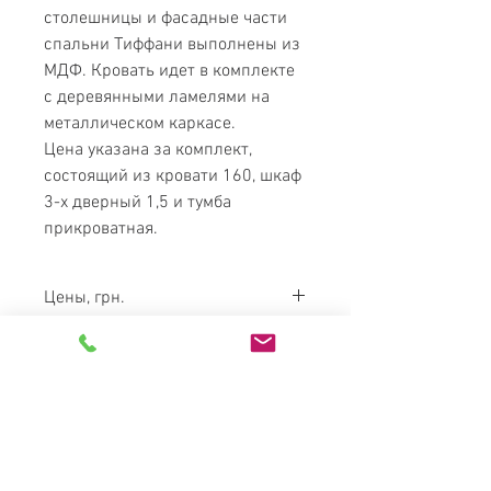
столешницы и фасадные части
спальни Тиффани выполнены из
МДФ.
Кровать идет в комплекте
с деревянными ламелями на
металлическом каркасе.
Цена указана за комплект,
состоящий из кровати 160, шкаф
3-х дверный 1,5 и тумба
прикроватная.
Цены, грн.
Тумба приліжкова
2412
"Тіффані"
Комод "Тіффані"
5244
MATRESS
Шафа 1,5 "Тіффані"
12575
PARADISE