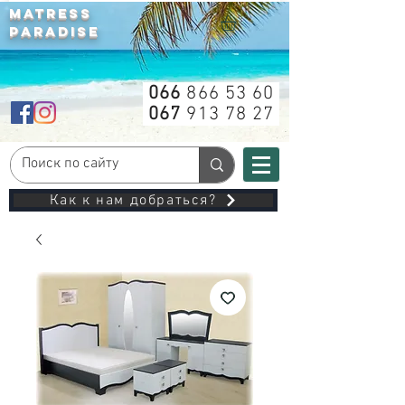
MATRESS
PARADISE
066
866 53 60
067
913 78 27
Как к нам добраться?