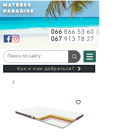
MATRESS
PARADISE
066
866 53 60
067
913 78 27
Как к нам добраться?