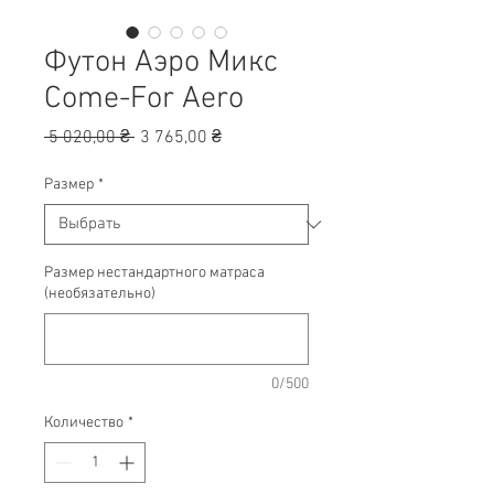
Футон Аэро Микс
Come-For Aero
Обычная
Спеццена
 5 020,00 ₴ 
3 765,00 ₴
цена
Размер
*
Размер нестандартного матраса
(необязательно)
0/500
Количество
*