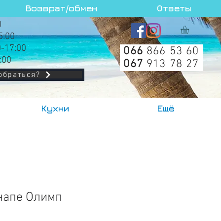
Возврат/обмен
Ответы
0
5:00
0-17:00
066
866 53 60
:00
067
913 78 27
обраться?
Кухни
Ещё
напе Олимп