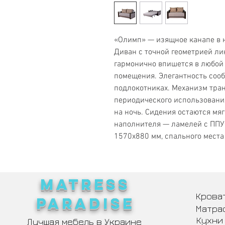
«Олимп» — изящное канапе в 
Диван с точной геометрией л
гармонично впишется в любой 
помещения. Элегантность соо
подлокотниках. Механизм тра
периодического использования
на ночь. Сидения остаются мяг
наполнителя — ламелей с ППУ
1570х880 мм, спального места
MATRESS
Крова
PARADISE
Матра
Кухни
Лучшая мебель в Украине