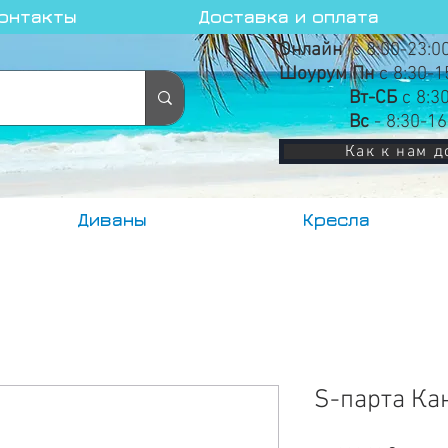
онтакты
Доставка и оплата
Онлайн
с 8:00-23:0
Шоурум Пн
с 8:30-1
Вт-СБ
с 8:3
Вс
- 8:30-16
Как к нам д
Диваны
Кресла
S-парта Ка