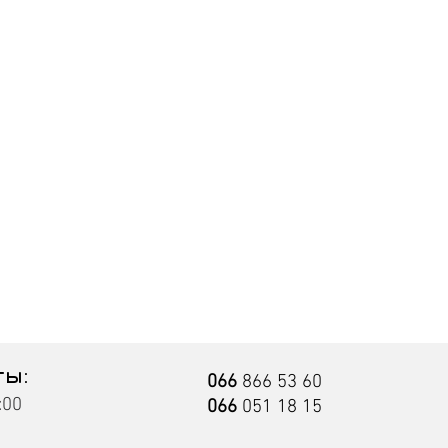
1570
880
1960
1320
ты:
066
866 53 60
:00
066
051 18 15