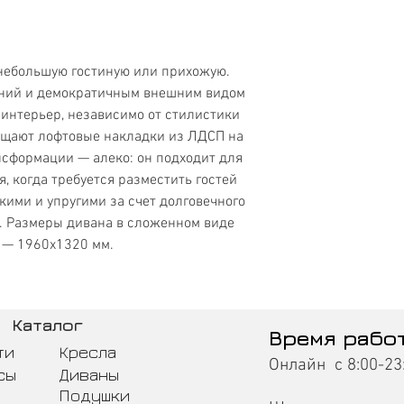
Ширина
Глубина
небольшую гостиную или прихожую.
иний и демократичным внешним видом
Глубина спального
интерьер, независимо от стилистики
места
бщают лофтовые накладки из ЛДСП на
Ширина спального
нсформации — алеко: он подходит для
места
, когда требуется разместить гостей
кими и упругими за счет долговечного
. Размеры дивана в сложенном виде
 — 1960х1320 мм.
Каталог
Время рабо
ти
Кресла
Онлайн с 8:00-23
сы
Диваны
Подушки