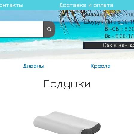
онтакты
Доставка и оплата
Онлайн
с 8:00-23:0
Шоурум Пн
с 8:30-1
Вт-СБ
с 8:3
Вс
- 8:30-16
Как к нам д
Диваны
Кресла
Подушки