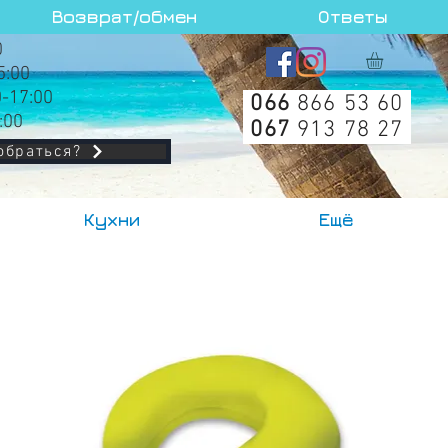
Возврат/обмен
Ответы
0
5:00
0-17:00
066
866 53 60
:00
067
913 78 27
обраться?
Кухни
Ещё