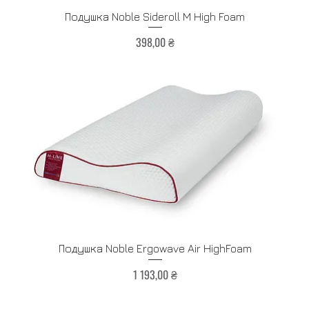
Быстрый просмотр
Подушка Noble Sideroll M High Foam
Цена
398,00 ₴
Быстрый просмотр
Подушка Noble Ergowave Air HighFoam
Цена
1 193,00 ₴