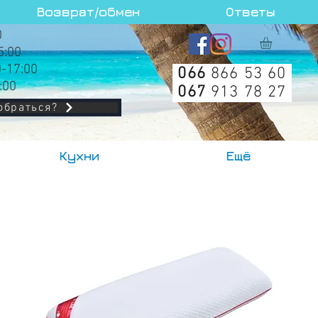
Возврат/обмен
Ответы
0
5:00
0-17:00
066
866 53 60
:00
067
913 78 27
обраться?
Кухни
Ещё