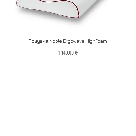
Быстрый просмотр
Подушка Noble Ergowave HighFoam
Цена
1 149,00 ₴