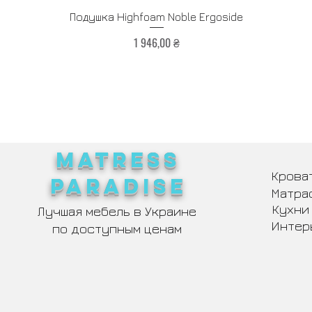
Быстрый просмотр
Подушка Highfoam Noble Ergoside
Цена
1 946,00 ₴
MATRESS
Крова
PARADISE
Матра
Кухни
Лучшая мебель в Украине
Интер
по доступным ценам