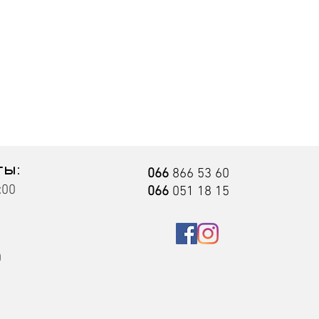
ты:
066
866 53 60
:00
066
051 18 15
0