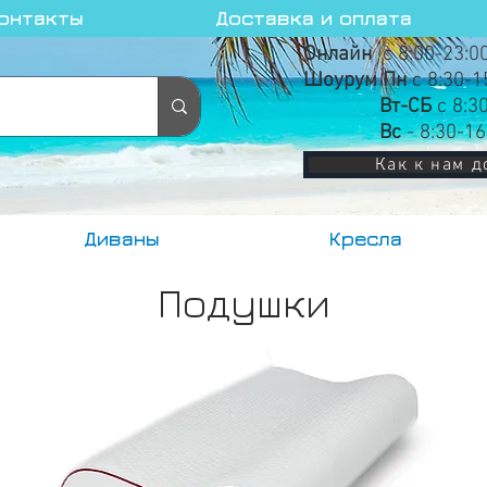
онтакты
Доставка и оплата
Онлайн
с 8:00-23:0
Шоурум Пн
с 8:30-1
Вт-СБ
с 8:3
Вс
- 8:30-16
Как к нам д
Диваны
Кресла
Подушки